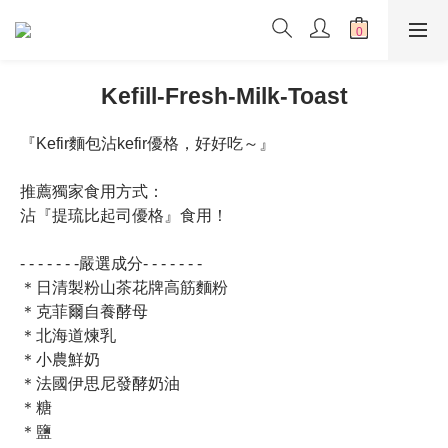
Kefill-Fresh-Milk-Toast
『Kefir麵包沾kefir優格，好好吃～』
推薦獨家食用方式：
沾『提琉比起司優格』食用！
- - - - - - -嚴選成分- - - - - - -
＊日清製粉山茶花牌高筋麵粉
＊克菲爾自養酵母
＊北海道煉乳
＊小農鮮奶
＊法國伊思尼發酵奶油
＊糖
＊鹽