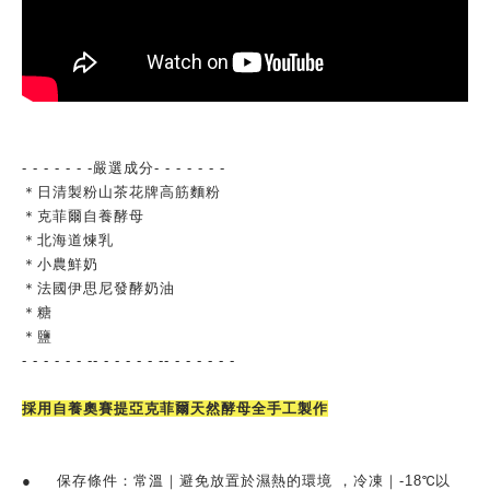
- - - - - - -嚴選成分- - - - - - -
＊日清製粉山茶花牌高筋麵粉
＊克菲爾自養酵母
＊北海道煉乳
＊小農鮮奶
＊法國伊思尼發酵奶油
＊糖
＊鹽
- - - - - - -- - - - - - -- - - - - - -
採用自養奧賽提亞克菲爾天然酵母全手工製作
●
保存條件：常溫｜避免放置於濕熱的環境 ，冷凍｜-18℃以