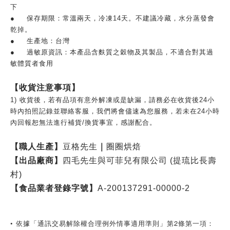
下
●
保存期限：常溫兩天，冷凍14天。不建議冷藏，水分蒸發會
乾掉。
●
生產地：台灣
●
過敏原資訊：本產品含麩質之穀物及其製品，不適合對其過
敏體質者食用
【收貨注意事項】
1)
收貨後，若有品項有意外解凍或是缺漏，請務必在收貨後
24
小
時內拍照記錄並聯絡客服，我們將會儘速為您服務，若未在
24
小時
內回報恕無法進行補貨
/
換貨事宜，感謝配合。
【職人生產】
豆格先生
｜
圈圈烘焙
【出品廠商】
四毛先生與可菲兒有限公司
(
提琉比長壽
村
)
【食品業者登錄字號】
A-200137291-00000-2
• 依據「通訊交易解除權合理例外情事適用準則」第2條第一項：