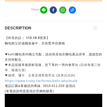
Share
DESCRIPTION
【村長的話｜ 113.10.5更新】
麵包師父於德國進修中，目前暫停供應呦
💗kefir麵包系列獨立宅配，請勿與其他非麵包產品併單，謝謝您的
支持與配合。
💗本品採接單後新鮮現做，您下單約一周內會寄出 (
目前每週三收
單，隔週出貨)
💗
婚禮、彌月、企業送禮客製寄送 (請來訊洽詢)
https://www.truby.tw/forms/kefir-wholesale
電話訂購&客服諮詢專線: 0918-611-559 提琉比
(來電請說明是提琉比官網的顧客)