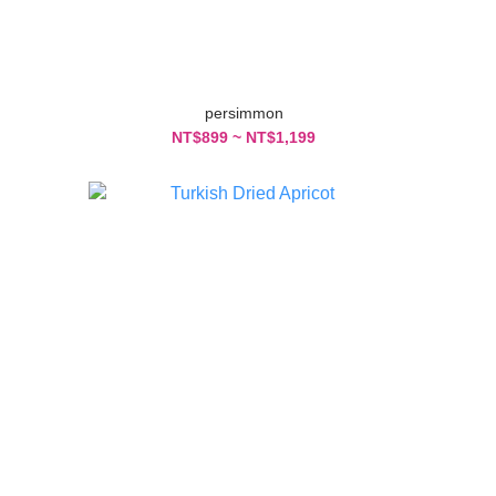
persimmon
NT$899 ~ NT$1,199