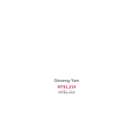
Ginseng-Yam
NT$1,210
NT$1,310