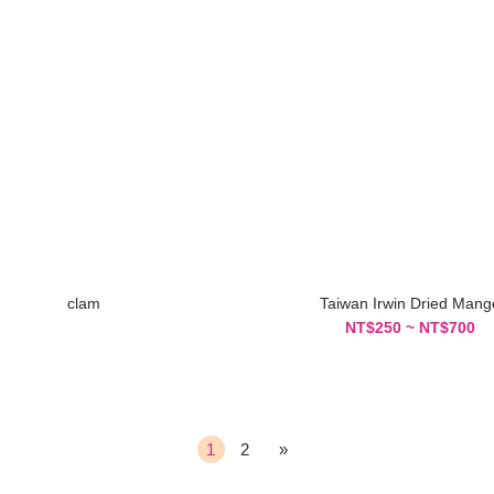
clam
Taiwan Irwin Dried Mang
NT$250 ~ NT$700
1
2
»