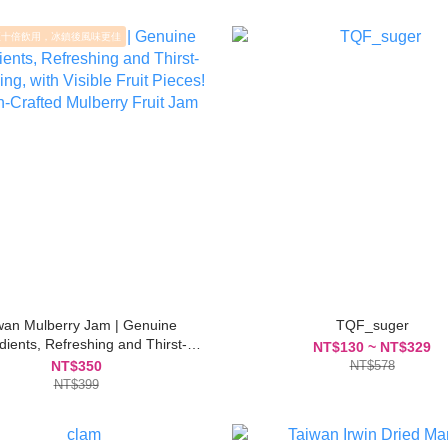
至十倍飲用，冰鎮後風味更佳
wan Mulberry Jam | Genuine
TQF_suger
dients, Refreshing and Thirst-
NT$130 ~ NT$329
ing, with Visible Fruit Pieces!
NT$350
NT$578
an-Crafted Mulberry Fruit Jam
NT$399