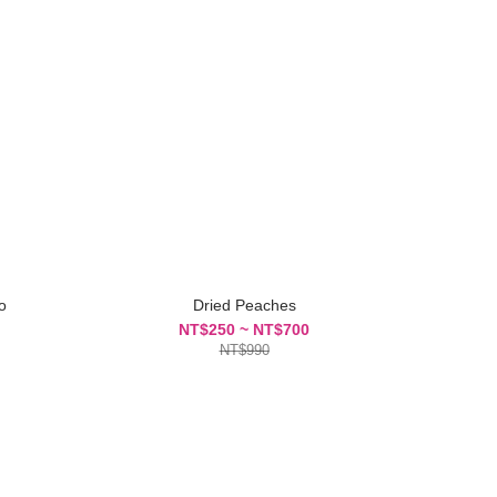
o
Dried Peaches
NT$250 ~ NT$700
NT$990