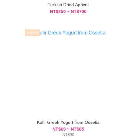
Turkish Dried Apricot
NT$250 ~ NT$700
冷藏宅配
Kefir Greek Yogurt from Ossetia
NT$69 ~ NT$85
NT$90