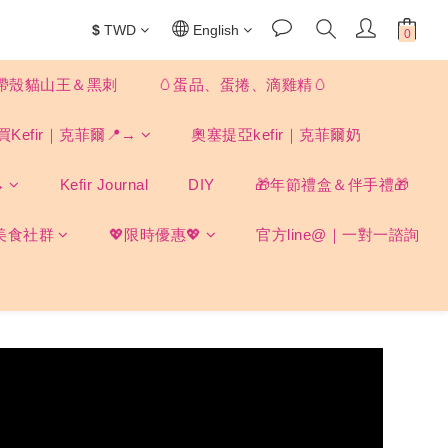
$
TWD
English
帶殼貓山王＆黑刺
🥚蛋品、蛋捲、滴雞精🥚
買Kefir｜克菲爾📍→
奧塞提亞kefir｜克菲爾奶
→
Kefir Journal
DIY
🎁年節禮盒＆伴手禮🎁
美食社群
💖限時優惠💖
官方line@｜一對一諮詢