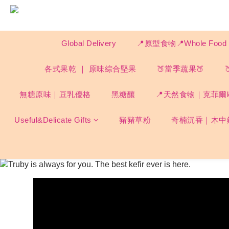
Global Delivery
📍原型食物📍Whole F
各式果乾 ｜ 原味綜合堅果
🍑當季蔬果🍑
無糖原味｜豆乳優格
黑糖釀
📍天然食物｜克菲爾ke
Useful&Delicate Gifts
豬豬草粉
奇楠沉香｜木中