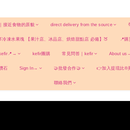
ood｜接近食物的原貌
direct delivery from the source
🍑冷凍水果塊 【果汁店、冰品店、烘焙甜點店 必備】🍑
📍購
fir📍→
kefir團購
常見問答｜kefir
About us
鑽石
Sign In→
🤝批發合作🤝
👉加入提琉比®
聯絡我們