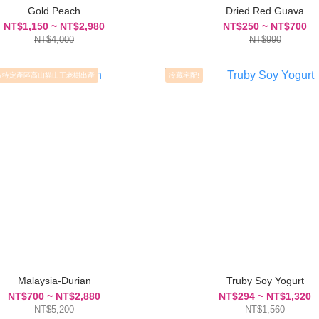
Gold Peach
Dried Red Guava
NT$1,150 ~ NT$2,980
NT$250 ~ NT$700
NT$4,000
NT$990
坡特定產區高山貓山王老樹出產
冷藏宅配!
Malaysia-Durian
Truby Soy Yogurt
NT$700 ~ NT$2,880
NT$294 ~ NT$1,320
NT$5,200
NT$1,560