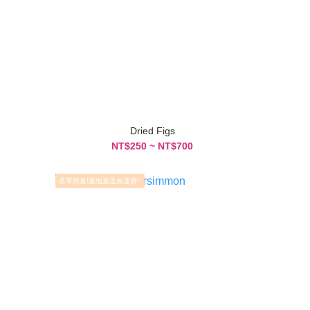
Dried Figs
NT$250 ~ NT$700
產季限量!產地直送免運費~