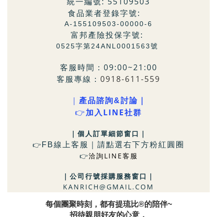
統一編號: 55109503
食品業者登錄字號:
A-155109503-00000-6
富邦產險投保字號:
0525字第24ANL0001563號
客服時間：09:00~21:00
客服專線：
0918-611-559
｜
產品諮詢&討論｜
LINE社群
👉
加入
｜個人訂單細節窗口
｜
FB
線上客服｜請點選右下方粉
紅圓圈
👉
洽詢LINE客服
👉
｜
公司行號採購服務窗口
｜
KANRICH@GMAIL.COM
每個團聚時刻，都有提琉比®的陪伴~
招待親朋好友的心意，