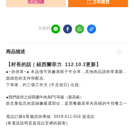
現在預購
立即購買
分享到
商品描述
【村長的話｜紐西蘭菲力 112.10.3更新】
●~勿併單~● 本品僅可與嫩肩骰子牛合單，其他肉品請拆單選購，
謝謝您的支持與配合。
下單後，約三個工作天 (不含假日) 出貨。
●我們提供之紐西蘭牛肉為PS等級（最高級）
肪含量低且肉質細嫩嚴選部位，是西餐廳菜單內高檔的牛排餐之一
電話訂購&客服諮詢專線: 0918-611-559 提琉比
(來電請說明是提琉比官網的顧客)