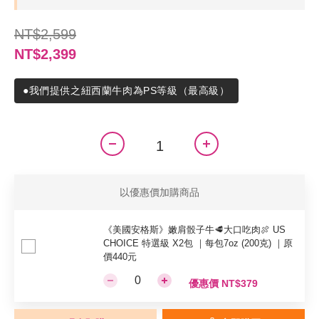
NT$2,599
NT$2,399
●我們提供之紐西蘭牛肉為PS等級（最高級）
以優惠價加購商品
《美國安格斯》嫩肩骰子牛🥩大口吃肉🍖 US
CHOICE 特選級 X2包 ｜每包7oz (200克) ｜原
價440元
優惠價 NT$379