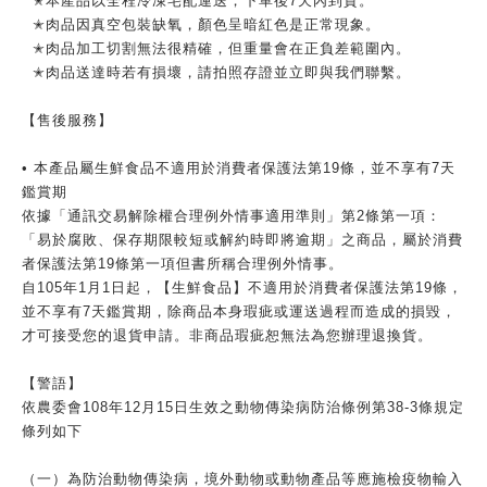
✭本產品以全程冷凍宅配運送，下單後7天內到貨。
✭肉品因真空包裝缺氧，顏色呈暗紅色是正常現象。
✭肉品加工切割無法很精確，但重量會在正負差範圍內。
✭肉品送達時若有損壞，請拍照存證並立即與我們聯繫。
【售後服務】
• 本產品屬生鮮食品不適用於消費者保護法第19條，並不享有7天
鑑賞期
依據「通訊交易解除權合理例外情事適用準則」第2條第一項：
「易於腐敗、保存期限較短或解約時即將逾期」之商品，屬於消費
者保護法第19條第一項但書所稱合理例外情事。
自105年1月1日起，【生鮮食品】不適用於消費者保護法第19條，
並不享有7天鑑賞期，除商品本身瑕疵或運送過程而造成的損毀，
才可接受您的退貨申請。非商品瑕疵恕無法為您辦理退換貨。
【警語】
依農委會108年12月15日生效之動物傳染病防治條例第38-3條規定
條列如下
（一）為防治動物傳染病，境外動物或動物產品等應施檢疫物輸入