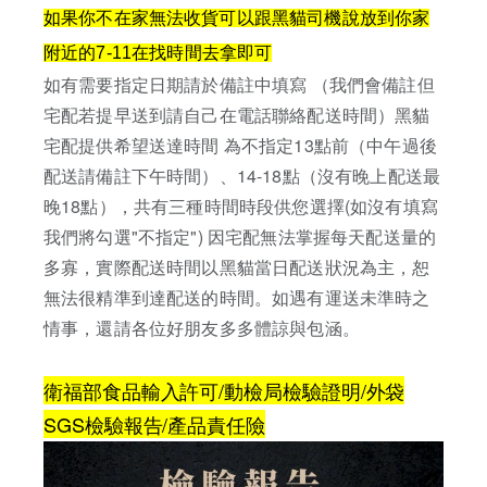
如果你不在家無法收貨可以跟黑貓司機說放到你家
附近的7-11在找時間去拿即可
如有需要指定日期請於備註中填寫 （我們會備註但
宅配若提早送到請自己在電話聯絡配送時間）
黑貓
宅配提供希望送達時間 為不指定
13點前（中午過後
配送請備註下午時間）、14-18點（沒有晚上配送最
晚18點），
共有三種時間時段供您選擇(如沒有填寫
我們將勾選"不指定")
因宅配無法掌握每天配送量的
多寡，實際配送時間以黑貓當日配送狀況為主，
恕
無法很精準到達配送的時間。
如遇有運送未準時之
情事，還請各位好朋友多多體諒與包涵。
衛福部食品輸入許可/動檢局檢驗證明/外袋
SGS檢驗報告/產品責任險