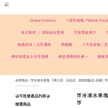
Global Delivery
📍原型食物📍Whole F
各式果乾 ｜ 原味綜合堅果
🍑當季蔬果🍑
無糖原味｜豆乳優格
黑糖釀
📍天然食物｜克菲
🎁年節禮盒＆伴手禮🎁
🎁送禮傳情意🎁
豬豬
全部商品
/
🍑冷凍水果塊 【果汁店、冰品店、烘焙甜點店 必備】🍑
🍑冷凍水果
🤝可批發產品列表🤝
🍑
精選商品