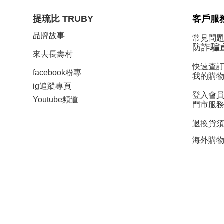
提琉比
TRUBY
客戶服
品牌故事
常見問題 
防詐騙
來去長壽村
快速查
facebook粉專
我的購
ig追蹤
專頁
登入會
Y
outube頻道
門市服
退換貨
海外購