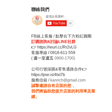
聯絡我們
FB線上客服 / 點擊右下方粉紅圓圈
訂購諮詢&討論LINE社群
👉
https://reurl.cc/Rr2vLG
客服專線
/
0918-611-559
(
週一至週五
0900-1700)
公司行號採購&零售通路合作
👉
https://pse.is/4txt7b
服務信箱 /
kanrich@gmail.com
誠摯邀請自有店面的您，
我們將協助您提升店面的利用率及業
績。