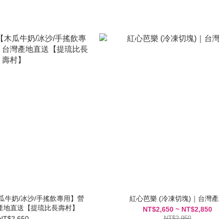
瓜牛奶/冰沙/手搖飲專用】營
紅心芭樂 (冷凍切塊)｜台灣
產地直送【提琉比長壽村】
NT$2,650 ~ NT$2,850
NT$2,650
NT$2,950