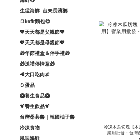
海鮮😋
生猛海鮮_台東長濱鄉
🍞kefir麵包😋
💖天天都是父親節💖
💖天天都是母親節💖
🎁年節禮盒＆伴手禮🎁
🎁送禮傳情意🎁
🥩大口吃肉🍖
🥚蛋品
🥝養生食品🥝
🍹養生飲品🍹
台灣桑葚醬｜韓國柚子醬
冷凍木瓜切塊【木
冷凍食物
業用批發・台灣
風味海鮮