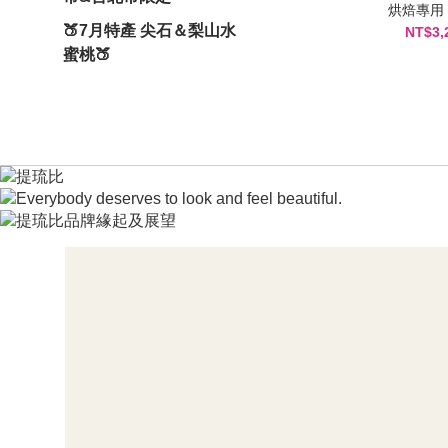
烘焙專用
🍑7月特產 尖石＆梨山水
NT$3,
蜜桃🍑