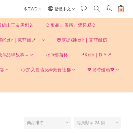
$
TWD
繁體中文
殼貓山王＆黑刺🫒
🥚蛋品、蛋捲、滴雞精🥚
買Kefir｜克菲爾📍→
奧塞提亞kefir｜克菲爾奶
比®品牌故事→
kefir部落格
📍Kefir｜DIY📍
🤝
👉加入提琉比®美食社群
💖限時優惠💖
商品排序
每頁顯示 24 個