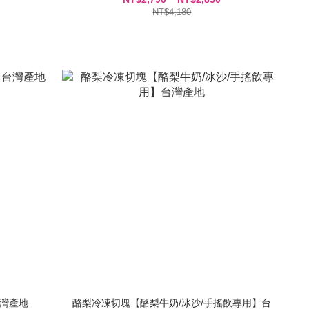
NT$4,180
台灣產地
酪梨冷凍切塊【酪梨牛奶/冰沙/手搖飲專用】台