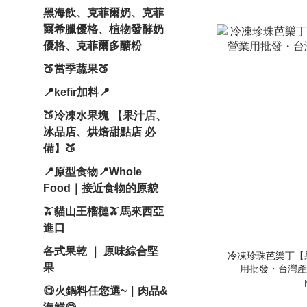
黑海飲、克菲爾奶、克菲
爾希臘優格、植物發酵奶
優格、克菲爾多醣粉
🍑當季蔬果🍑
📍kefir加料📍
🍑冷凍水果塊 【果汁店、
冰品店、烘焙甜點店 必
備】🍑
📍原型食物📍Whole
Food｜接近食物的原貌
🫒貓山王榴槤🫒馬來西亞
進口
各式果乾 ｜ 原味綜合堅
冷凍珍珠芭樂丁【
果
用批發・台灣產
😋火鍋料任您選~｜肉品&