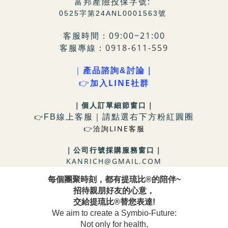
富邦產險投保字號:
0525字第24ANL0001563號
客服時間：09:00~21:00
客服專線：
0918-611-559
｜
產品諮詢&討論｜
LINE社群
👉
加入
｜個人訂單細節窗口
｜
FB
線上客服｜請點選右下方粉
紅圓圈
👉
洽詢LINE客服
👉
｜
公司行號採購服務窗口
｜
KANRICH@GMAIL.COM
每個團聚時刻，都有提琉比®的陪伴~
招待親朋好友的心意，
交給提琉比®替您表達!
We aim to create a Symbio-Future:
Not only for health,