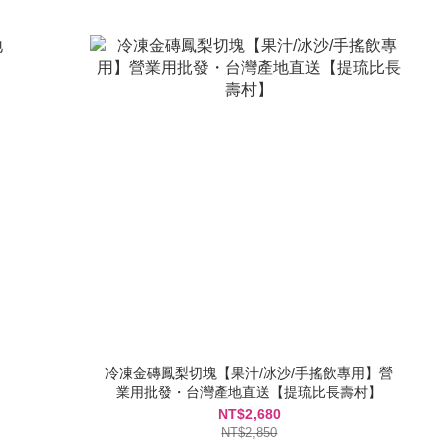
冷凍金磚鳳梨切塊【果汁/冰沙/手搖飲專用】營
業用批發・台灣產地直送【提琉比長壽村】
NT$2,680
NT$2,850