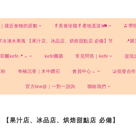
ood｜接近食物的原貌
🥬美食珍饈🥬產地直送!🚛
🫒帶
🍑冷凍水果塊 【果汁店、冰品店、烘焙甜點店 必備】🍑
📍購
爾kefir📍→
kefir團購
常見問答｜kefir
提琉
草粉
奇楠沉香｜木中鑽石
會員中心→
🤝批發合作
官方line@｜一對一諮詢
聯絡我們
塊 【果汁店、冰品店、烘焙甜點店 必備】