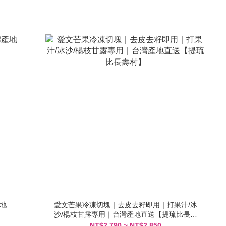
產地
愛文芒果冷凍切塊｜去皮去籽即用｜打果汁/冰
沙/楊枝甘露專用｜台灣產地直送【提琉比長壽
村】
NT$2,790 ~ NT$2,850