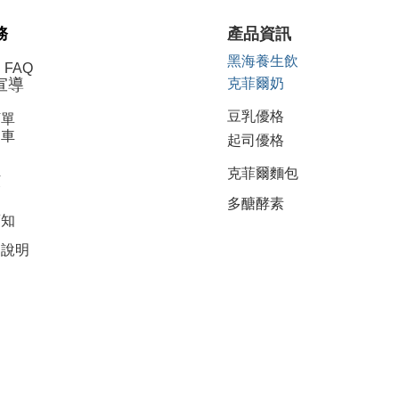
務
產品資訊
黑海養生飲
FAQ
宣導
克菲爾奶
豆乳優格
訂單
物車
起司優格
員
克菲爾麵包
務
多醣酵素
須知
物說明