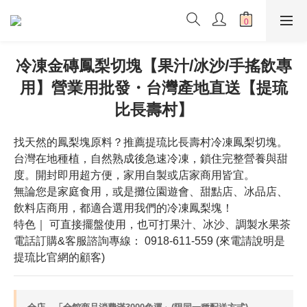
冷凍金磚鳳梨切塊【果汁/冰沙/手搖飲專
用】營業用批發・台灣產地直送【提琉
比長壽村】
找天然的鳳梨塊原料？推薦提琉比長壽村冷凍鳳梨切塊。
台灣在地種植，自然熟成後急速冷凍，鎖住完整營養與甜
度。開封即用超方便，家用自製或店家商用皆宜。
無論您是家庭食用，或是攤位園遊會、甜點店、冰品店、
飲料店商用，都適合選用我們的冷凍鳳梨塊！
特色｜ 可直接擺盤使用，也可打果汁、冰沙、調製水果茶
電話訂購&客服諮詢專線： 0918-611-559 (來電請說明是
提琉比官網的顧客)