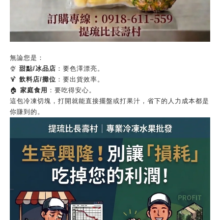
​無論您是：
🍨
甜點/冰品店
：要色澤漂亮。
🍹
飲料店/攤位
：要出貨效率。
🏠
家庭食用
：要吃得安心。
​這包冷凍切塊，打開就能直接擺盤或打果汁，省下的人力成本都是
你賺到的。