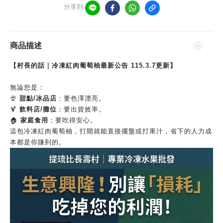
分享到
商品描述
【村長的話｜
冷凍紅肉葡萄柚
最新公告 115.3.7更新】
​無論您是：
🍨
甜點/冰品店
：要色澤漂亮。
🍹
飲料店/攤位
：要出貨效率。
🏠
家庭食用
：要吃得安心。
​這包冷凍紅肉葡萄柚，打開就能直接擺盤或打果汁，省下的人力成
本都是你賺到的。