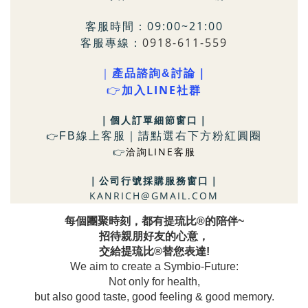
客服時間：09:00~21:00
客服專線：
0918-611-559
｜
產品諮詢&討論｜
LINE社群
👉
加入
｜個人訂單細節窗口
｜
FB
線上客服｜請點選右下方粉
紅圓圈
👉
洽詢LINE客服
👉
｜
公司行號採購服務窗口
｜
KANRICH@GMAIL.COM
每個團聚時刻，都有提琉比®的陪伴~
招待親朋好友的心意，
交給提琉比®替您表達!
We aim to create a Symbio-Future:
Not only for health,
but also good taste, good feeling & good memory.