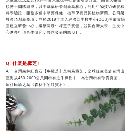
永騰生技成立於
2014
年台大生技中心創業培訓計畫，由台大生技
碩博士團隊組成，以中草藥研發創新為核心，利用生物技術研發和
科學驗證，開發多種中草藥保健、植萃保養品與植物新藥。公司榮
獲多項創新獎項，並於
2019
年進入經濟部生技中心
(DCB)
開放實驗
室建立研發中心，繼續開發牛樟芝子實體，並與台灣大學、生技中
心進多行項合作研究，共同發表國際期刊。
什麼是樟芝
Q:
?
台灣森林紅寶石【牛樟芝】又稱為樟芝，全球僅生長於台灣山
A:
區海拔
公尺間特有之牛樟樹中，為台灣特有珍貴真菌，
450-2000
原住民喻之為《森林中的紅寶石》
。