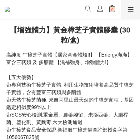
【增強體力】黃金樟芝子實體膠囊 (30
粒/盒)
高純度 牛樟芝子實體【居家黃金體驗!!】 【Energy滿滿】 
富含三萜類 及 多醣體 【滋補強身、增強體力!】  
【五大優勢】
👍專利技術牛樟芝子實體: 利用生物技術培養高品質牛樟芝
子實體，含有豐富三萜類與多醣體
👍天然牛樟芝菌種: 來自阿里山最天然的牛樟芝菌種，基因
鑑定相似度99%以上
👍SGS安心檢測:重金屬、農藥殘留、未摻西藥、大腸桿
菌、塑化劑、黃麴毒 六大檢測通過
👍牛樟芝食品安全保證:衛福服牛樟芝備查許部授食字第
1056067825號