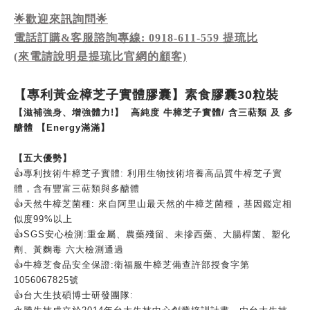
🌟歡迎來訊詢問🌟
電話訂購&客服諮詢專線: 0918-611-559 提琉比
(來電請說明是提琉比官網的顧客)
【專利黃金樟芝子實體膠囊】素食膠囊
30
粒裝
【滋補強身、增強體力!】 高純度 牛樟芝子實體/ 含三萜類 及 多
醣體 【Energy滿滿】
【五大優勢】
👍
專利技術牛樟芝子實體
:
利用生物技術培養高品質牛樟芝子實
體，含有豐富三萜類與多醣體
👍
天然牛樟芝菌種
:
來自阿里山最天然的牛樟芝菌種，基因鑑定相
似度
99%
以上
👍
SGS
安心檢測
:
重金屬、農藥殘留、未摻西藥、大腸桿菌、塑化
劑、黃麴毒
六大檢測通過
👍
牛樟芝食品安全保證
:
衛福服牛樟芝備查許部授食字第
1056067825
號
👍
台大生技碩博士研發團隊
: