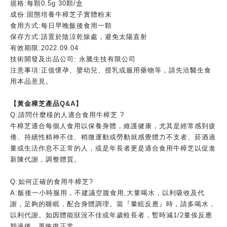
規格
:
每顆
0.5g 30
顆
/
盒
成份
:
固態培養牛樟芝子實體粉末
食用方式
:
每日早晚飯後食用一顆
保存方式
:
請置於陰涼乾燥處，避免太陽直射
有效期限
:2022.09.04
技術開發及出品公司
:
永騰生技有限公司
注意事項
:
正值懷孕、嬰幼兒、授乳或服用藥物等，請先洽醫生食
用本品意見。
【黃金樟芝產品
Q&A
】
Q:
請問什麼樣的人適合食用牛樟芝
?
牛樟芝適合每個人食用以保養身體，維護健康，尤其是經常感到疲
倦、持續性精神不佳、稍微運動或勞動就感覺體力不支者、菸酒過
量或生活作息不正常的人，或是年長者更是適合食用牛樟芝以促進
新陳代謝，調整體質。
Q:
如何正確的食用牛樟芝
?
A:
飯後一小時服用，不建議空腹食用
,
大量喝水，以利吸收及代
謝，足夠的睡眠，配合身體調理。當『暈眩反應』時，請多喝水，
以利代謝。如因體能狀況不佳或年歲較長者，暫時減
1/2
量俟反應
期過後，再恢復正常。