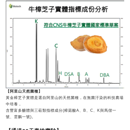
【阿里山天然菌種】
黃金樟芝子實體是選自阿里山的天然菌種，在無菌汙染的科技農場
中培養，
含豐富多醣體與三萜類指標成分(樟菇酸A、B、C、K與馬偕一
號、雲鵬一號)。