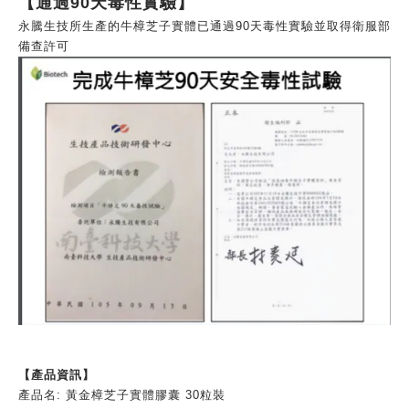
【通過90天毒性實驗】
永騰生技所生產的牛樟芝子實體已通過90天毒性實驗並取得衛服部
備查許可
【產品資訊】
產品名
:
黃金樟芝子實體膠囊
30
粒裝