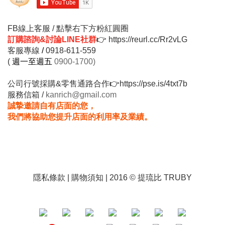
FB線上客服 / 點擊右下方粉紅圓圈
訂購諮詢&討論LINE社群
👉
https://reurl.cc/Rr2vLG
客服專線
/
0918-611-559
(
週一至週五
0900-1700)
公司行號採購&零售通路合作
👉
https://pse.is/4txt7b
服務信箱 /
kanrich@gmail.com
誠摯邀請自有店面的您，
我們將協助您提升店面的利用率及業績。
隱私條款
|
購物須知
| 2016 © 提琉比 TRUBY