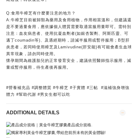
Q:
食用牛樟芝有什麼要注意的地方？
A:
牛樟芝目前被歸類為藥用及食用植物，作用相當溫和，但建議還
是不要過量食用，應依據個人體質需要取適當服用量即可。需特別
注意：血友病患者、使用抗凝血劑者
(
如銀杏製劑、阿斯匹靈、可
邁丁
coumadin
等
)
、及遇經期時，請減半服用或暫停服用；
B
型肝
炎患者，若同時使用樟芝及
Lamivudine(
肝安能
)
有可能會產生血球
異常現象，請勿同時使用。
懷孕期間為維護胎兒的正常發育安全，建議依照醫師指示服用，減
量或暫停服用，待生產後再服用。
#
營養補充品
#
調整體質
#
牛樟芝
#
子實體
#
三帖
#
滋補強身增強
體力
#
幫助代謝
#
男女生都可以吃
ADDITIONAL DETAILS