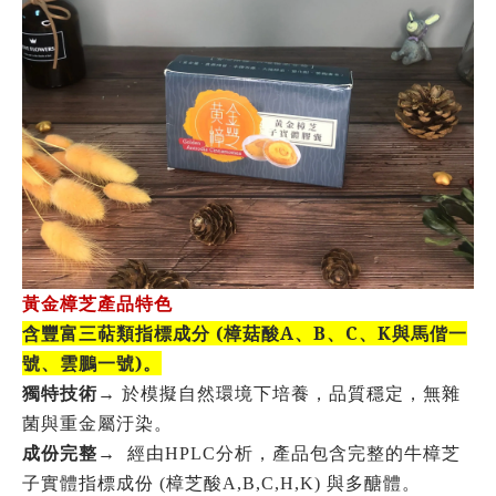
黃金樟芝產品特色
含豐富三萜類指標成分
(
樟菇酸
A
、
B
、
C
、
K
與馬偕一
號、雲鵬一號
)
。
獨特技術→
於模擬自然環境下培養，品質穩定，無雜
菌與重金屬汙染。
成份完整→
經由
HPLC
分析
，
產品包含完整的牛樟芝
子實體指標成份
(
樟芝酸
A,B,C,H,K)
與多醣體。