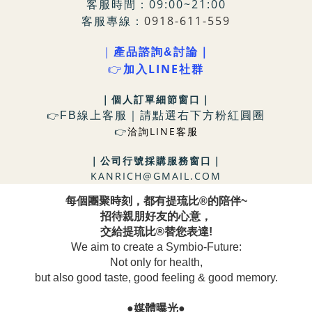
客服時間：09:00~21:00
客服專線：
0918-611-559
｜
產品諮詢&討論｜
LINE社群
👉
加入
｜個人訂單細節窗口
｜
FB
線上客服｜請點選右下方粉
紅圓圈
👉
洽詢LINE客服
👉
｜
公司行號採購服務窗口
｜
KANRICH@GMAIL.COM
每個團聚時刻，都有提琉比®的陪伴~
招待親朋好友的心意，
交給提琉比®替您表達!
We aim to create a Symbio-Future:
Not only for health,
but also good taste, good feeling & good memory.
●媒體曝光●