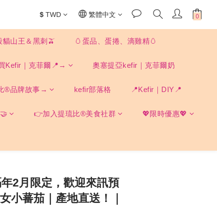
$
TWD
繁體中文
殼貓山王＆黑刺🫒
🥚蛋品、蛋捲、滴雞精🥚
買Kefir｜克菲爾📍→
奧塞提亞kefir｜克菲爾奶
比®品牌故事→
kefir部落格
📍Kefir｜DIY📍
🤝
👉加入提琉比®美食社群
💖限時優惠💖
隔年2月限定，歡迎來訊預
) 玉女小蕃茄｜產地直送！｜