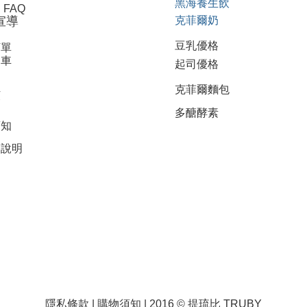
黑海養生飲
FAQ
宣導
克菲爾奶
豆乳優格
訂單
物車
起司優格
員
克菲爾麵包
務
多醣酵素
須知
物說明
隱私條款
|
購物須知
| 2016 © 提琉比 TRUBY