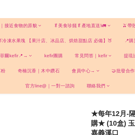
ood｜接近食物的原貌
🥬美食珍饈🥬產地直送!🚛
🫒帶
🍑冷凍水果塊 【果汁店、冰品店、烘焙甜點店 必備】🍑
📍購
爾kefir📍→
kefir團購
常見問答｜kefir
提琉
草粉
奇楠沉香｜木中鑽石
會員中心→
🤝批發合作
官方line@｜一對一諮詢
聯絡我們
★每年12月-
購★ (10盒
嘉義溪口