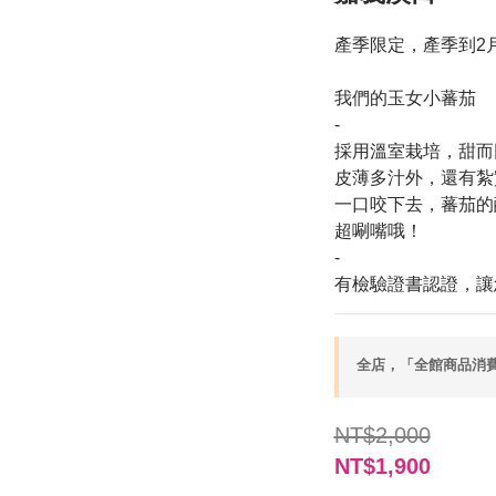
產季限定，產季到2
我們的玉女小蕃茄
-
採用溫室栽培，甜而
皮薄多汁外，還有紮
一口咬下去，蕃茄的
超唰嘴哦！
-
有檢驗證書認證，讓
全店，「全館商品消費滿
NT$2,000
NT$1,900