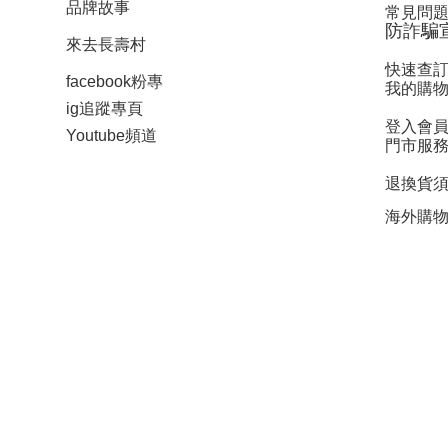
品牌故事
常見問題 
防詐騙
來去長壽村
快速查
facebook粉專
我的購
ig追蹤
專頁
登入會
Y
outube頻道
門市服
退換貨
海外購