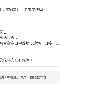
月，採完為止，要買要快呦~
回甘，
實的果肉，
酸甘甜在口中綻放，讓您一口接一口
您吃得安心有保障！
3000免運」(限同一種配送方式)