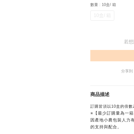
數量
: 10盒/ 箱
10盒/ 箱
若想
分享到
商品描述
訂購皆須以10盒的倍數
※【最少訂購量為一箱1
因產地小農包裝人力有
的支持與配合。