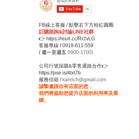
FB線上客服 / 點擊右下方粉紅圓圈
訂購諮詢&討論LINE社群
👉
https://reurl.cc/Rr2vLG
客服專線
/
0918-611-559
(
週一至週五
0900-1700)
公司行號採購&零售通路合作
👉
https://pse.is/4txt7b
服務信箱 /
kanrich@gmail.com
誠摯邀請自有店面的您，
我們將協助您提升店面的利用率及業
績。