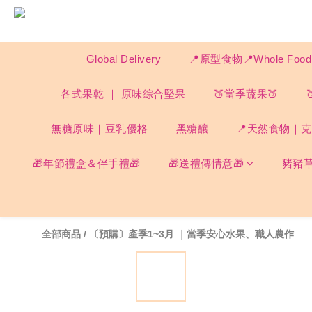
Global Delivery
📍原型食物📍Whole F
各式果乾 ｜ 原味綜合堅果
🍑當季蔬果🍑
無糖原味｜豆乳優格
黑糖釀
📍天然食物｜克菲
🎁年節禮盒＆伴手禮🎁
🎁送禮傳情意🎁
豬豬
全部商品
/
〔預購〕產季1~3月 ｜當季安心水果、職人農作