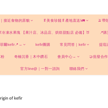
ood｜接近食物的原貌
🥬美食珍饈🥬產地直送!🚛
🫒帶
🍑冷凍水果塊 【果汁店、冰品店、烘焙甜點店 必備】🍑
📍購
爾kefir📍→
kefir團購
常見問答｜kefir
提琉
草粉
奇楠沉香｜木中鑽石
會員中心→
🤝批發合作
官方line@｜一對一諮詢
聯絡我們
igin of kefir