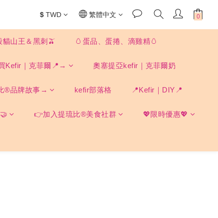
$
TWD
繁體中文
殼貓山王＆黑刺🫒
🥚蛋品、蛋捲、滴雞精🥚
買Kefir｜克菲爾📍→
奧塞提亞kefir｜克菲爾奶
比®品牌故事→
kefir部落格
📍Kefir｜DIY📍
🤝
👉加入提琉比®美食社群
💖限時優惠💖