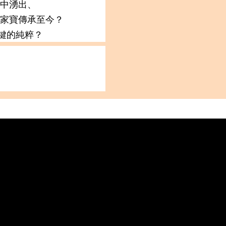
囊中湧出、
傳家寶傳承至今？
鍵的純粹？