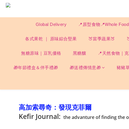
Global Delivery
📍原型食物📍Whole F
各式果乾 ｜ 原味綜合堅果
🍑當季蔬果🍑
無糖原味｜豆乳優格
黑糖釀
📍天然食物｜克菲
🎁年節禮盒＆伴手禮🎁
🎁送禮傳情意🎁
豬豬
高加索尋奇：發現克菲爾
Kefir Journal:
the advanture of finding the or