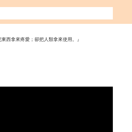
把東西拿來疼愛；卻把人類拿來使用。』