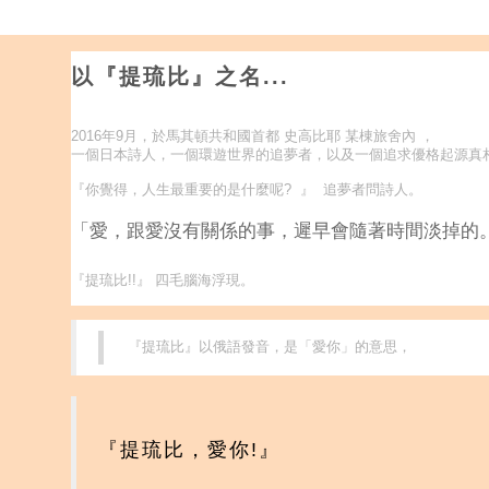
以『提琉比』之名...
2016年9月，於馬其頓共和國首都 史高比耶 某棟旅舍內 ，
一個日本詩人，一個環遊世界的追夢者，以及一個追求優格起源真相
『你覺得，人生最重要的是什麼呢? 』 追夢者問詩人。
「愛，跟愛沒有關係的事，遲早會隨著時間淡掉的
『提琉比!!』 四毛腦海浮現。
『提琉比』以俄語發音，是「愛你」的意思，
『提琉比，愛你!』