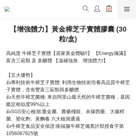
【增強體力】黃金樟芝子實體膠囊 (30
粒/盒)
高純度 牛樟芝子實體【居家黃金體驗!!】 【Energy滿滿】 
富含三萜類 及 多醣體 【滋補強身、增強體力!】  
【五大優勢】
👍專利技術牛樟芝子實體: 利用生物技術培養高品質牛樟芝
子實體，含有豐富三萜類與多醣體
👍天然牛樟芝菌種: 來自阿里山最天然的牛樟芝菌種，基因
鑑定相似度99%以上
👍SGS安心檢測:重金屬、農藥殘留、未摻西藥、大腸桿
菌、塑化劑、黃麴毒 六大檢測通過
👍牛樟芝食品安全保證:衛福服牛樟芝備查許部授食字第
1056067825號