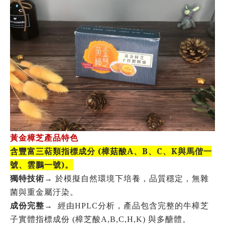
黃金樟芝產品特色
含豐富三萜類指標成分
(
樟菇酸
A
、
B
、
C
、
K
與馬偕一
號、雲鵬一號
)
。
獨特技術→
於模擬自然環境下培養，品質穩定，無雜
菌與重金屬汙染。
成份完整→
經由
HPLC
分析
，
產品包含完整的牛樟芝
子實體指標成份
(
樟芝酸
A,B,C,H,K)
與多醣體。