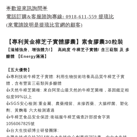
🌟歡迎來訊詢問🌟
電話訂購&客服諮詢專線: 0918-611-559 提琉比
(來電請說明是提琉比官網的顧客)
【專利黃金樟芝子實體膠囊】素食膠囊
30
粒裝
【滋補強身、增強體力!】 高純度 牛樟芝子實體/ 含三萜類 及 多
醣體 【Energy滿滿】
【五大優勢】
👍
專利技術牛樟芝子實體
:
利用生物技術培養高品質牛樟芝子實
體，含有豐富三萜類與多醣體
👍
天然牛樟芝菌種
:
來自阿里山最天然的牛樟芝菌種，基因鑑定相
似度
99%
以上
👍
SGS
安心檢測
:
重金屬、農藥殘留、未摻西藥、大腸桿菌、塑化
劑、黃麴毒
六大檢測通過
👍
牛樟芝食品安全保證
:
衛福服牛樟芝備查許部授食字第
1056067825
號
👍
台大生技碩博士研發團隊
: