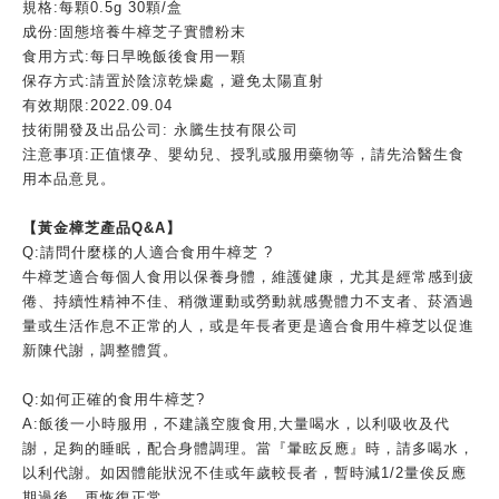
規格
:
每顆
0.5g 30
顆
/
盒
成份
:
固態培養牛樟芝子實體粉末
食用方式
:
每日早晚飯後食用一顆
保存方式
:
請置於陰涼乾燥處，避免太陽直射
有效期限
:2022.09.04
技術開發及出品公司
:
永騰生技有限公司
注意事項
:
正值懷孕、嬰幼兒、授乳或服用藥物等，請先洽醫生食
用本品意見。
【黃金樟芝產品
Q&A
】
Q:
請問什麼樣的人適合食用牛樟芝
?
牛樟芝適合每個人食用以保養身體，維護健康，尤其是經常感到疲
倦、持續性精神不佳、稍微運動或勞動就感覺體力不支者、菸酒過
量或生活作息不正常的人，或是年長者更是適合食用牛樟芝以促進
新陳代謝，調整體質。
Q:
如何正確的食用牛樟芝
?
A:
飯後一小時服用，不建議空腹食用
,
大量喝水，以利吸收及代
謝，足夠的睡眠，配合身體調理。當『暈眩反應』時，請多喝水，
以利代謝。如因體能狀況不佳或年歲較長者，暫時減
1/2
量俟反應
期過後，再恢復正常。