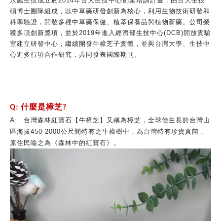
永騰生技成立於
2014
年台大生技中心創業培訓計畫，由台大生技
碩博士團隊組成，以中草藥研發創新為核心，利用生物技術研發和
科學驗證，開發多種中草藥保健、植萃保養品與植物新藥。公司榮
獲多項創新獎項，並於
2019
年進入經濟部生技中心
(DCB)
開放實驗
室建立研發中心，繼續開發牛樟芝子實體，並與台灣大學、生技中
心進多行項合作研究，共同發表國際期刊。
什麼是樟芝
Q:
?
台灣森林紅寶石【牛樟芝】又稱為樟芝，全球僅生長於台灣山
A:
區海拔
公尺間特有之牛樟樹中，為台灣特有珍貴真菌，
450-2000
原住民喻之為《森林中的紅寶石》
。