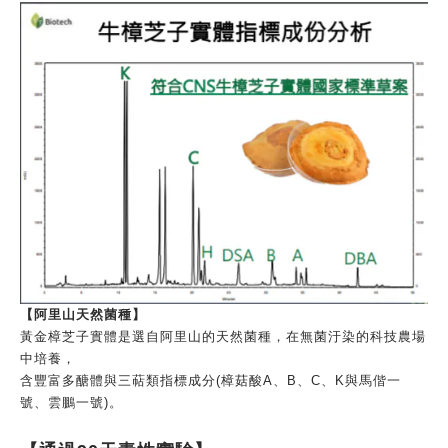
【阿里山天然菌種】
黃金樟芝子實體是選自阿里山的天然菌種，在無菌汙染的科技農場
中培養，
含豐富多醣體與三萜類指標成分(樟菇酸A、B、C、K與馬偕一
號、雲鵬一號)。