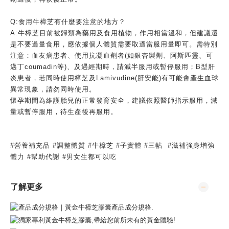
Q:
食用牛樟芝有什麼要注意的地方？
A:
牛樟芝目前被歸類為藥用及食用植物，作用相當溫和，但建議還
是不要過量食用，應依據個人體質需要取適當服用量即可。需特別
注意：血友病患者、使用抗凝血劑者
(
如銀杏製劑、阿斯匹靈、可
邁丁
coumadin
等
)
、及遇經期時，請減半服用或暫停服用；
B
型肝
炎患者，若同時使用樟芝及
Lamivudine(
肝安能
)
有可能會產生血球
異常現象，請勿同時使用。
懷孕期間為維護胎兒的正常發育安全，建議依照醫師指示服用，減
量或暫停服用，待生產後再服用。
#
營養補充品
#
調整體質
#
牛樟芝
#
子實體
#
三帖
#
滋補強身增強
體力
#
幫助代謝
#
男女生都可以吃
了解更多