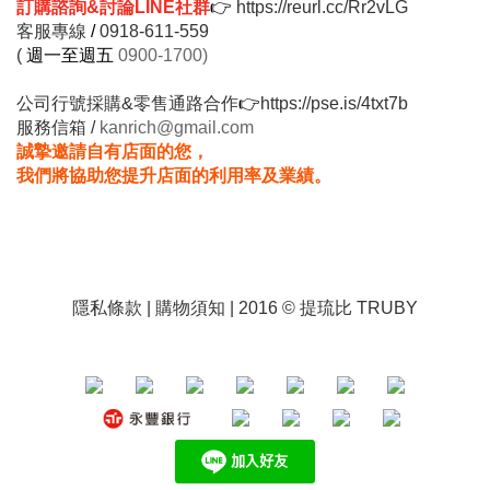
訂購諮詢&討論LINE社群
👉
https://reurl.cc/Rr2vLG
客服專線
/
0918-611-559
(
週一至週五
0900-1700)
公司行號採購&零售通路合作
👉
https://pse.is/4txt7b
服務信箱 /
kanrich@gmail.com
誠摯邀請自有店面的您，
我們將協助您提升店面的利用率及業績。
隱私條款
|
購物須知
| 2016 © 提琉比 TRUBY