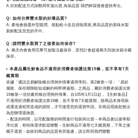
A:目前配送方式採郵局常溫出貨,為保品質·我們鲜採後會盡快寄出。
Q: 如何分辨豐水梨的好壞品質?
A: 產地會挑選外型圆潤、斑點較小並且排除黑斑,將高品質的美味水梨
新鮮配送至您的手中。
Q :請問豐水梨買了之後要如何保存?
A: 兩天內會食用完畢可放蔭涼處保存，若預計會超過兩天則放冰箱冷藏
保存。
• 本產品屬生鮮食品不適用於消費者保護法第19條，並不享有7天
鑑賞期
依據「通訊交易解除權合理例外情事適用準則」第2條第一項：「易於
腐敗、保存期限較短或解約時即將逾期」之商品，屬於消費者保護法第
19條第一項但書所稱合理例外情事。自105年1月1日起，【生鮮食品】
不適用於消費者保護法第19條，並不享有7天鑑賞期，除商品本身瑕疵
或運送過程而造成的損毀，才可接受您的退貨申請。非商品瑕疵恕無法
為您辦理退換貨。
－配送的時間，以宅配服務的時間進行包裝與出貨－本商品會以接單順
序出貨，有特殊需求歡迎聯繫－生鮮商品不適用七天鑑賞期，下單之後
概不退貨－如收到商品的品質有所疑慮，請立即與我們聯繫