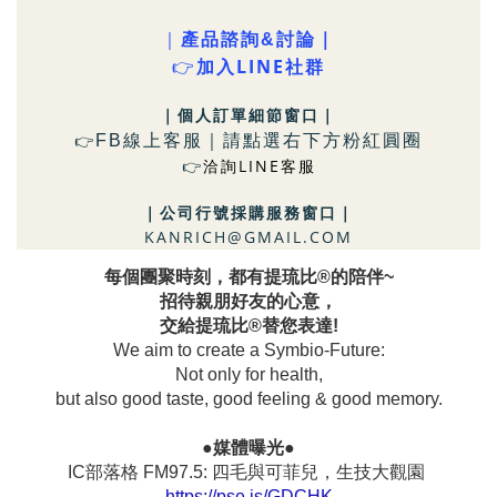
｜
產品諮詢&討論｜
LINE社群
👉
加入
｜個人訂單細節窗口
｜
FB
線上客服｜請點選右下方粉
紅圓圈
👉
洽詢LINE客服
👉
｜
公司行號採購服務窗口
｜
KANRICH@GMAIL.COM
每個團聚時刻，都有提琉比®的陪伴~
招待親朋好友的心意，
交給提琉比®替您表達!
We aim to create a Symbio-Future:
Not only for health,
but also good taste, good feeling & good memory.
●媒體曝光●
IC部落格 FM97.5: 四毛與可菲兒，生技大觀園
https://pse.is/GDCHK