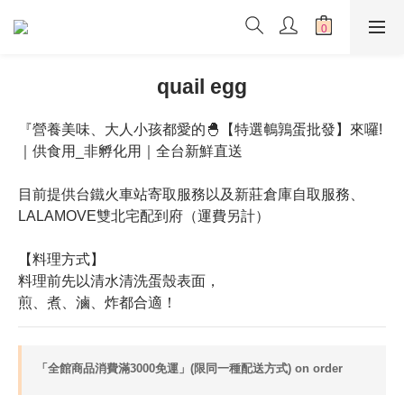
quail egg
『營養美味、大人小孩都愛的🐣【特選鵪鶉蛋批發】來囉!
｜供食用_非孵化用｜全台新鮮直送 
目前提供台鐵火車站寄取服務以及新莊倉庫自取服務、
LALAMOVE雙北宅配到府（運費另計）
【料理方式】
料理前先以清水清洗蛋殼表面，
煎、煮、滷、炸都合適！
「全館商品消費滿3000免運」(限同一種配送方式) on order