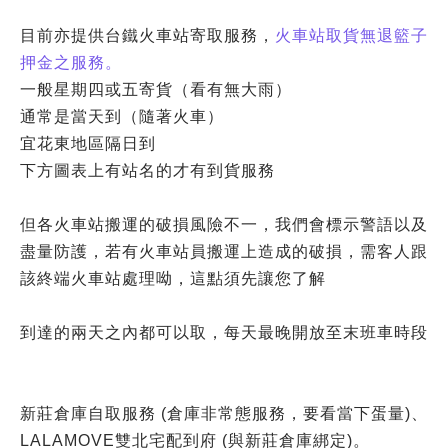
目前亦提供台鐵火車站寄取服務，
火車站取貨無退籃子
押金之服務。
一般星期四或五寄貨（看有無大雨）
通常是當天到（隨著火車）
宜花東地區隔日到
下方圖表上有站名的才有到貨服務
但各火車站搬運的破損風險不一，我們會標示警語以及
盡量防護，若有火車站員搬運上造成的破損，需客人跟
該終端火車站處理呦，這點須先讓您了解
到達的兩天之內都可以取，每天最晚開放至末班車時段
新莊倉庫自取服務 (倉庫非常態服務，要看當下蛋量)、
LALAMOVE雙北宅配到府 (與新莊倉庫綁定)。