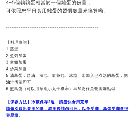
4~5個鵪鶉蛋相當於一個雞蛋的份量，
可依照您平日食用雞蛋的習慣數量來換算呦。
---------------------------------------------------
【料理食譜】
1.蒸蛋
2.煮粥加蛋
3.煮麵加蛋
4.炒菜加蛋
5.滷鳥蛋：醬油、滷包、紅茶包、冰糖、水加入已煮熟的鳥蛋，把
滷汁煮滾即可
6.煎鳥蛋（可以用章魚小丸子機👍）再加吻仔魚營養滿點😋
【保存方法】冷藏保存2週，請盡快食用完畢
請每次取出要用的量，取用後請勿回冰，以免受潮，鳥蛋受潮會很
容易壞。