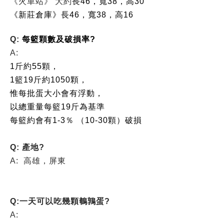
《火車站》 大約
長46，寬38，高30
《新莊倉庫》長46，寬38，高16
Q:
每籃顆數及破損率?
A:
1斤約55顆，
1籃19斤約1050顆，
惟每批蛋大小會有浮動，
以總重量每籃
19斤為基準
每籃約會有1-3％ （10-30顆）破損
Q: 產地?
A: 高雄，屏東
Q:一天可以吃幾顆鵪鶉蛋?
A: