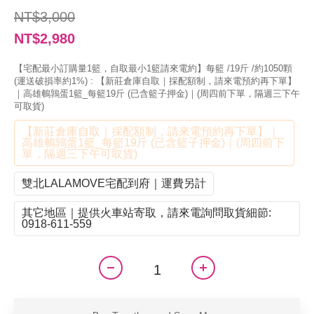
NT$3,000
NT$2,980
【宅配最小訂購量1籃，自取最小1籃請來電約】每籃 /19斤 /約1050顆
(運送破損率約1%)
: 【新莊倉庫自取｜採配額制，請來電預約再下單】
｜高雄鵪鶉蛋1籃_每籃19斤 (已含籃子押金)｜(周四前下單，隔週三下午
可取貨)
【新莊倉庫自取｜採配額制，請來電預約再下單】｜
高雄鵪鶉蛋1籃_每籃19斤 (已含籃子押金)｜(周四前下
單，隔週三下午可取貨)
雙北LALAMOVE宅配到府｜運費另計
其它地區｜提供火車站寄取，請來電詢問取貨細節:
0918-611-559