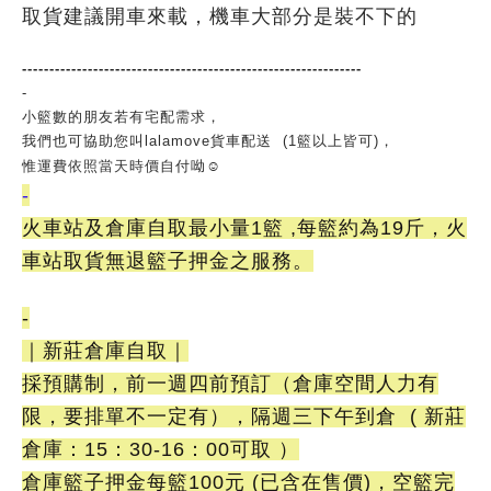
取貨建議開車來載，機車大部分是裝不下的
--------------------------------------------------------------
-
小籃數的朋友若有宅配需求，
我們也可協助您叫lalamove貨車配送 (1籃以上皆可)，
依照
當天時價
惟運費
自付呦☺️
-
火車站及倉庫自取最小量1籃 ,每籃約為19斤，火
車站取貨無退籃子押金之服務。
-
｜新莊倉庫自取｜
採預購制，前一週四前預訂（倉庫空間人力有
限，要排單不一定有），隔週三下午到倉 ( 新莊
倉庫：15：30-16：00可取 ）
倉庫籃子押金每籃100元 (已含在售價)，空籃完