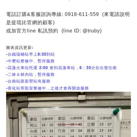
電話訂購&客服諮詢專線: 0918-611-559 (來電請說明
是提琉比官網的顧客)
或加官方line 私訊預約 (line ID: @truby)
圖表資訊更新:
-台鐵瑞穗站早上8:30到站
-中壢站整修中、暫停服務
-花蓮火車站托運 2:00 會到花蓮車站，6：35分在出發往南
-二林＆林內站，暫停服務
-
台南站跟新營站有服務
-善化站寄取室整修中，之後才會再開放服務