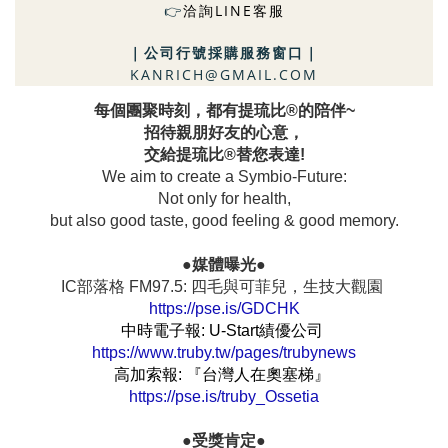
洽詢LINE客服
👉
｜
公司行號採購服務窗口
｜
KANRICH@GMAIL.COM
每個團聚時刻，都有提琉比®的陪伴~
招待親朋好友的心意，
交給提琉比®替您表達!
We aim to create a Symbio-Future:
Not only for health,
but also good taste, good feeling & good memory.
●媒體曝光●
IC部落格 FM97.5: 四毛與可菲兒，生技大觀園
https://pse.is/GDCHK
中時電子報: U-Start績優公司
https://www.truby.tw/pages/trubynews
高加索報: 『台灣人在奧塞梯』
https://pse.is/truby_Ossetia
●受獎肯定●