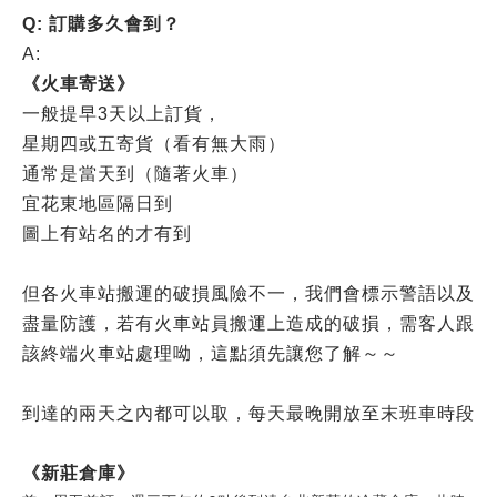
Q: 訂購多久會到？
A:
《火車寄送》
一般提早3天以上訂貨，
星期四或五寄貨（看有無大雨）
通常是當天到（隨著火車）
宜花東地區隔日到
圖上有站名的才有到
但各火車站搬運的破損風險不一，我們會標示警語以及
盡量防護，若有火車站員搬運上造成的破損，需客人跟
該終端火車站處理呦，這點須先讓您了解～～
到達的兩天之內都可以取，每天最晚開放至末班車時段
《新莊倉庫》