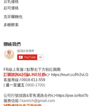
豆乳優格
起司優格
克菲爾麵包
多醣酵素
聯絡我們
FB線上客服 / 點擊右下方粉紅圓圈
訂購諮詢&討論LINE社群
👉
https://reurl.cc/Rr2vLG
客服專線
/
0918-611-559
(
週一至週五
0900-1700)
公司行號採購&零售通路合作
👉
https://pse.is/4txt7b
服務信箱 /
kanrich@gmail.com
誠摯邀請自有店面的您，