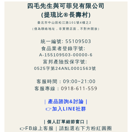
四毛先生與可菲兒有限公司
(提琉比®長壽村)
臺北市中山區松江路101號4樓之2
（僅為聯絡地址，非實體店面，不對外開放）
統一編號: 55109503
食品業者登錄字號:
A-155109503-00000-6
富邦產險投保字號:
0525字第24ANL0001563號
客服時間：09:00~21:00
客服專線：
0918-611-559
｜
產品諮詢&討論｜
LINE社群
👉
加入
｜個人訂單細節窗口
｜
FB
線上客服｜請點選右下方粉
紅圓圈
👉