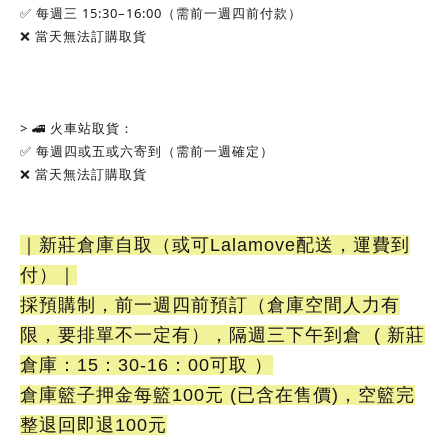
✅ 每週三 15:30–16:00（需前一週四前付款）
❌ 當天無法訂購取貨
> 🚄 火車站取貨：
✅ 每週四或五或六寄到（需前一週確定）
❌ 當天無法訂購取貨
｜新莊倉庫自取（或可Lalamove配送，運費到
付）｜
採預購制，前一週四前預訂（倉庫空間人力有
限，要排單不一定有），隔週三下午到倉 ( 新莊
倉庫：15：30-16：00可取 ）
倉庫籃子押金每籃100元 (已含在售價)，空籃完
整退回即退100元