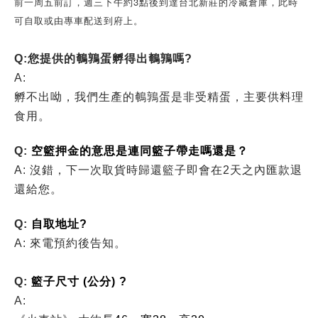
前一周五前訂，週三下午約3點後到達台北新莊的冷藏倉庫，此時
可自取或由專車配送到府上。
Q:您提供的鵪鶉蛋孵得出鵪鶉嗎?
A:
孵不出呦，我們生產的鵪鶉蛋是非受精蛋，主要供料理
食用。
Q:
空籃押金的意思是連同籃子帶走嗎還是？
A: 沒錯，下一次取貨時歸還籃子即會在2天之內匯款退
還給您。
Q:
自取地址?
A: 來電預約後告知。
Q:
籃子尺寸 (公分) ?
A: