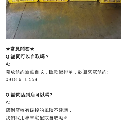
★常見問答★
Q:請問可以自取嗎？
A:
開放預約新莊自取，匯款後排單，歡迎來電預約:
0918-611-559
Q:請問店到店可以嗎?
A:
店到店較有破掉的風險不建議，
我們採用專車宅配或自取呦☺️