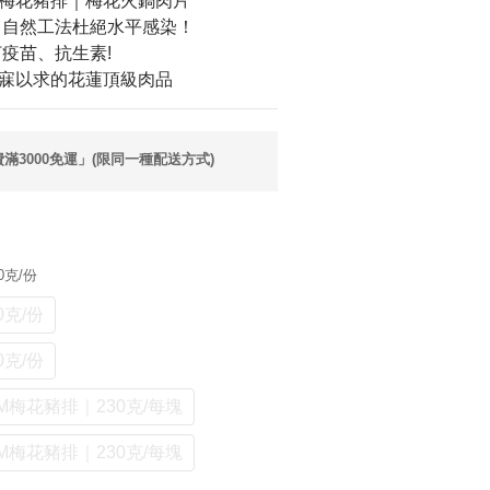
梅花豬排｜梅花火鍋肉片
染｜自然工法杜絕水平感染！
打疫苗、抗生素!
夢寐以求的花蓮頂級肉品
3000免運」(限同一種配送方式)
0克/份
克/份
克/份
M梅花豬排｜230克/每塊
M梅花豬排｜230克/每塊