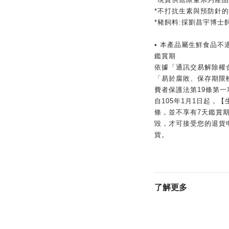
*不打抗生素與預防針
*豬飼料:採劉昌宇博士
• 本產品屬生鮮食品不
鑑賞期
依據「通訊交易解除權
「易於腐敗、保存期限
費者保護法第19條第
自105年1月1日起，
條，並不享有7天鑑賞
毀，才可接受您的退貨
貨。
了解更多