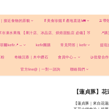
ood｜接近食物的原貌
🥬美食珍饈🥬產地直送!🚛
🫒帶
🍑冷凍水果塊 【果汁店、冰品店、烘焙甜點店 必備】🍑
📍購
爾kefir📍→
kefir團購
常見問答｜kefir
提琉
草粉
奇楠沉香｜木中鑽石
會員中心→
🤝批發合作
官方line@｜一對一諮詢
聯絡我們
【蓮貞豚】花
【蓮貞豚｜來自花蓮