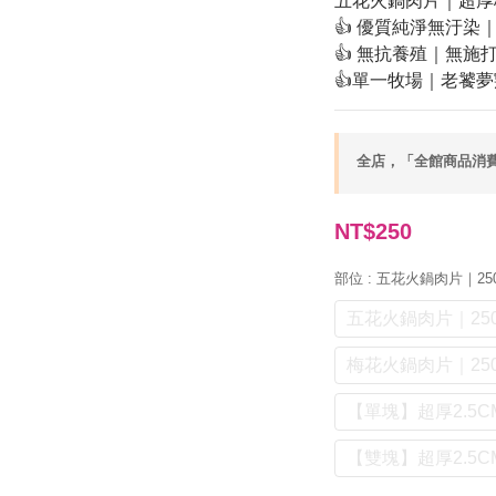
五花火鍋肉片｜超厚
👍 優質純淨無汙
👍 無抗養殖｜無施
👍單一牧場｜老饕
全店，「全館商品消費滿
NT$250
部位
: 五花火鍋肉片｜25
五花火鍋肉片｜250
梅花火鍋肉片｜250
【單塊】超厚2.5C
【雙塊】超厚2.5C