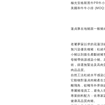
極光安格斯黑牛PR牛小排 
美國和牛牛小排 (MOQ:
蓮貞豚在地豬跟一般豬
老饕夢寐以求的花蓮頂
無污染優良種豬：杜絕
小豬以剖腹生產斷絕豬
母豬帶病源感染小豬。
術，篩選無緊迫及高肉
肉品品質。
自然工法杜絕水平感染
它動物對蓮貞肉豬產生交
離飛鳥，蚊蠅等外界病
專屬豬場員工，避免人
專業飼料配方：依專家
健康高品質肉豬。