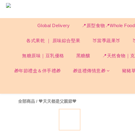
Global Delivery
📍原型食物📍Whole F
各式果乾 ｜ 原味綜合堅果
🍑當季蔬果🍑
無糖原味｜豆乳優格
黑糖釀
📍天然食物｜克菲
🎁年節禮盒＆伴手禮🎁
🎁送禮傳情意🎁
豬豬
全部商品
/
💖天天都是父親節💖