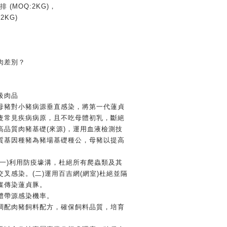
(MOQ:2KG)，
2KG)
肉差別？
級肉品
母豬對小豬病源垂直感染，將第一代蓮貞
隻常見疾病病原，且不吃母體初乳，斷絕
高品質肉豬基礎(來源)，運用血液檢測技
質基因種豬為豬場基礎種公，母豬以提高
(一)利用防疫壕溝，杜絕所有爬蟲類及其
叉感染。(二)運用百吉網(網室)杜絕並隔
媒傳染蓮貞豚。
體帶源感染機率。
調配肉豬飼料配方，確保飼料品質，培育