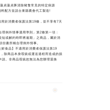
的蓮貞蓮貞豚清除豬隻常見的特定病源
飼料配方並請台東縣農會代工製造!
適用於消費者保護法第19條，並不享有7天
合理例外情事適用準則」第2條第一項：
較短或解約時即將逾期」之商品，屬於消
一項但書所稱合理例外情事。
【生鮮食品】不適用於消費者保護法第19
期，除商品本身瑕疵或運送過程而造成的損
申請。非商品瑕疵恕無法為您辦理退換