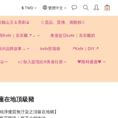
$
TWD
繁體中文
殼貓山王＆黑刺🫒
🥚蛋品、蛋捲、滴雞精🥚
買Kefir｜克菲爾📍→
奧塞提亞kefir｜克菲爾奶
比®品牌故事→
kefir部落格
📍Kefir｜DIY📍
🤝
👉加入提琉比®美食社群
💖限時優惠💖
蓮在地頂級豬
純淨優質無汙染之頂級在地豬】