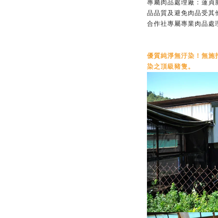
專屬肉品處理廠：蓮貞
品品質及避免肉品受其
合作社專屬專業肉品處
優質純淨無汙染！無施
染之頂級豬隻。