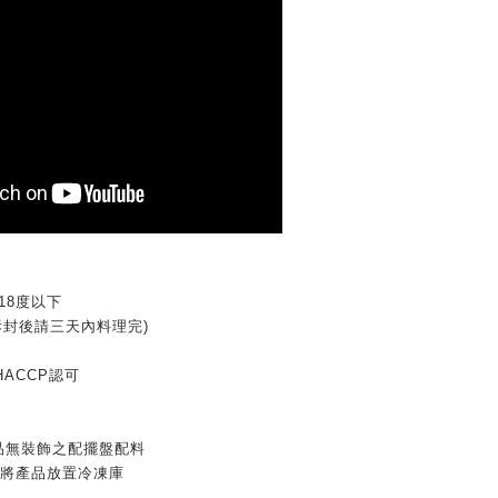
18度以下
拆封後請三天內料理完)
及HACCP認可
品無裝飾之配擺盤配料
內將產品放置冷凍庫