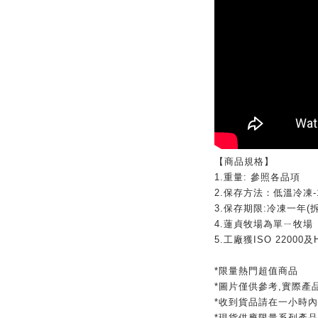
【商品規格】
1.重量: 參照各品項
2.保存方法：低溫冷凍-
3.保存期限:冷凍一年(
4.蓮貞牧場為單ㄧ牧場
5.工廠獲ISO 22000
*限量熱門超值商品
*圖片僅供參考,實際產
*收到貨品請在一小時
*現貨供應限量系列產品