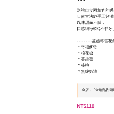
送禮自食兩相宜的暖
🍞依古法純手工好滋
風味甜而不膩，
口感細緻軟Q不黏牙
- - - - - - -蔓越莓雪花
＊奇福餅乾
＊棉花糖
＊蔓越莓
＊核桃
＊無鹽奶油
全店，「全館商品消費滿
NT$110