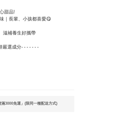
心甜品!
味｜長輩、小孩都喜愛😋
、滋補養生好攜帶
餅嚴選成分- - - - - - -
3000免運」(限同一種配送方式)