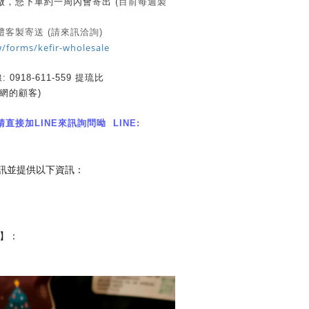
做，您下單約一周內會寄出 (
目前每週製
客製寄送 (請來訊洽詢)
/forms/kefir-wholesale
918-611-559 提琉比
網的顧客)
接加LINE來訊詢問呦 LINE:
來訊並提供以下資訊：
】：