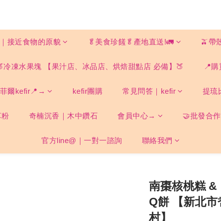
ood｜接近食物的原貌
🥬美食珍饈🥬產地直送!🚛
🫒帶
🍑冷凍水果塊 【果汁店、冰品店、烘焙甜點店 必備】🍑
📍購
爾kefir📍→
kefir團購
常見問答｜kefir
提琉
草粉
奇楠沉香｜木中鑽石
會員中心→
🤝批發合作
官方line@｜一對一諮詢
聯絡我們
南棗核桃糕 &
Q餅 【新北市
村】