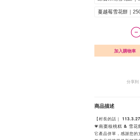
蔓越莓雪花餅｜250
加入購物車
分享到
商品描述
【村長的話｜ 113.3.
南棗核桃糕 & 雪花
💗
它產品併單，感謝您的