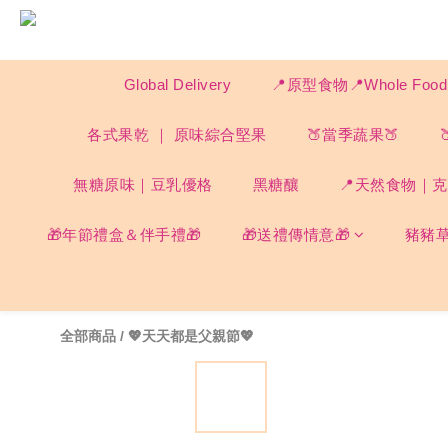
Global Delivery
📍原型食物📍Whole F
各式果乾 ｜ 原味綜合堅果
🍑當季蔬果🍑
無糖原味｜豆乳優格
黑糖釀
📍天然食物｜克菲
🎁年節禮盒＆伴手禮🎁
🎁送禮傳情意🎁
豬豬
全部商品
/
💖天天都是父親節💖