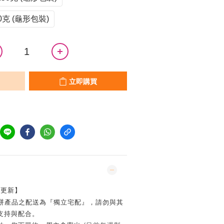
克 (龜形包裝)
立即購買
27更新】
餅
產品之配送為『獨立宅配』
，請勿與其
支持與配合。