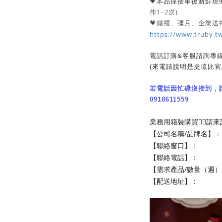
💗本品採接單後新鮮現
作1~2次)
💗
婚禮、彌月、企業送禮
https://www.truby.tw
電話訂購&客服諮詢專線: 0
(來電請說明是提琉比官
若電話因忙碌沒接到，請直
0918611559
業務用箱裝購買👉🏻請
【公司名稱/品牌名】：
【聯絡窗口】：
【聯絡電話】：
【需求產品/數量（週）
【配送地址】：