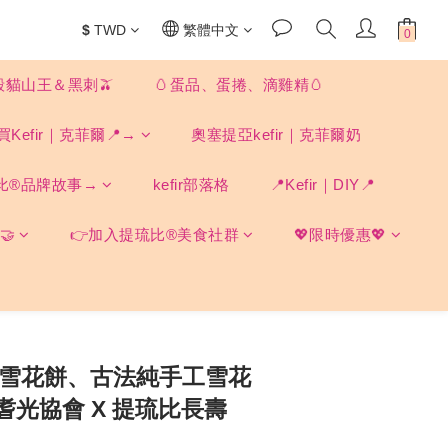
$
TWD
繁體中文
殼貓山王＆黑刺🫒
🥚蛋品、蛋捲、滴雞精🥚
買Kefir｜克菲爾📍→
奧塞提亞kefir｜克菲爾奶
比®品牌故事→
kefir部落格
📍Kefir｜DIY📍
🤝
👉加入提琉比®美食社群
💖限時優惠💖
立即購買
 雪花餅、古法純手工雪花
耆光協會 X 提琉比長壽