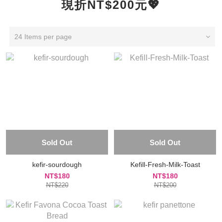
現折NT$200元💖
24 Items per page
Sold Out
Sold Out
kefir-sourdough
Kefill-Fresh-Milk-Toast
NT$180
NT$180
NT$220
NT$200