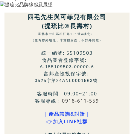
四毛先生與可菲兒有限公司
(提琉比®長壽村)
臺北市中山區松江路101號4樓之2
（僅為聯絡地址，非實體店面，不對外開放）
統一編號: 55109503
食品業者登錄字號:
A-155109503-00000-6
富邦產險投保字號:
0525字第24ANL0001563號
客服時間：09:00~21:00
客服專線：
0918-611-559
｜
產品諮詢&討論｜
LINE社群
👉
加入