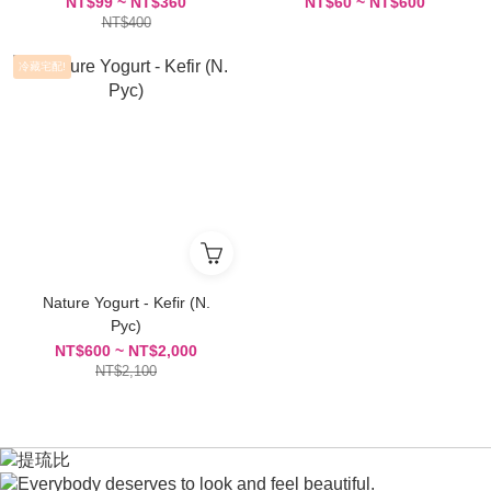
NT$99 ~ NT$360
NT$60 ~ NT$600
NT$400
冷藏宅配!
Nature Yogurt - Kefir (N.
Pyc)
NT$600 ~ NT$2,000
NT$2,100