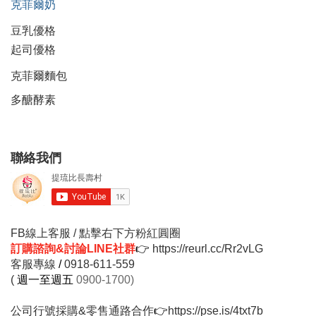
克菲爾奶
豆乳優格
起司優格
克菲爾麵包
多醣酵素
聯絡我們
FB線上客服 / 點擊右下方粉紅圓圈
訂購諮詢&討論LINE社群
👉
https://reurl.cc/Rr2vLG
客服專線
/
0918-611-559
(
週一至週五
0900-1700)
公司行號採購&零售通路合作
👉
https://pse.is/4txt7b