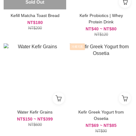
Sold Out
Kefill Matcha Toast Bread
Kefir Probiotics | Whey
Protein Drink
NT$180
NT$200
NT$40 ~ NT$80
NT$120
冷藏宅配
Water Kefir Grains
Kefir Greek Yogurt from
Ossetia
NT$150 ~ NT$399
NT$600
NT$69 ~ NT$85
NT$90