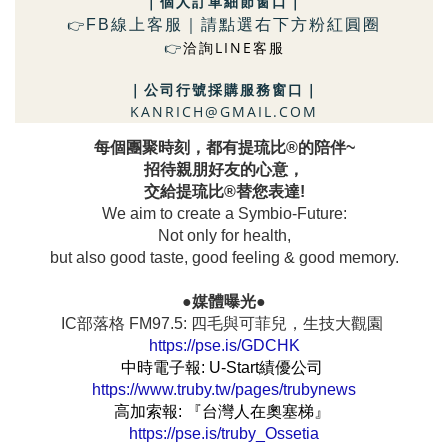
｜個人訂單細節窗口
｜
FB
線上客服｜請點選右下方粉
紅圓圈
👉
洽詢LINE客服
👉
｜
公司行號採購服務窗口
｜
KANRICH@GMAIL.COM
每個團聚時刻，都有提琉比®的陪伴~
招待親朋好友的心意，
交給提琉比®替您表達!
We aim to create a Symbio-Future:
Not only for health,
but also good taste, good feeling & good memory.
●媒體曝光●
IC部落格 FM97.5: 四毛與可菲兒，生技大觀園
https://pse.is/GDCHK
中時電子報: U-Start績優公司
https://www.truby.tw/pages/trubynews
高加索報: 『台灣人在奧塞梯』
https://pse.is/truby_Ossetia