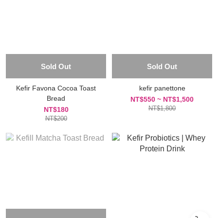
Sold Out
Sold Out
Kefir Favona Cocoa Toast
kefir panettone
Bread
NT$550 ~ NT$1,500
NT$1,800
NT$180
NT$200