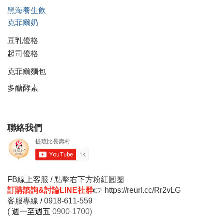
黑海養生飲
克菲爾奶
豆乳優格
起司優格
克菲爾麵包
多醣酵素
聯絡我們
FB線上客服 / 點擊右下方粉紅圓圈
訂購諮詢&討論LINE社群
👉
https://reurl.cc/Rr2vLG
客服專線
/
0918-611-559
(
週一至週五
0900-1700)