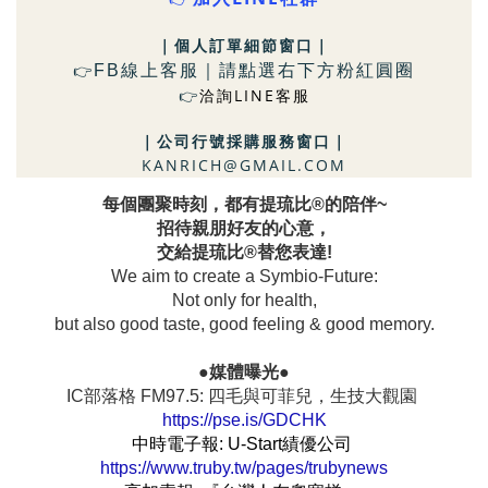
｜個人訂單細節窗口
｜
FB
線上客服｜請點選右下方粉
紅圓圈
👉
洽詢LINE客服
👉
｜
公司行號採購服務窗口
｜
KANRICH@GMAIL.COM
每個團聚時刻，都有提琉比®的陪伴~
招待親朋好友的心意，
交給提琉比®替您表達!
We aim to create a Symbio-Future:
Not only for health,
but also good taste, good feeling & good memory.
●媒體曝光●
IC部落格 FM97.5: 四毛與可菲兒，生技大觀園
https://pse.is/GDCHK
中時電子報: U-Start績優公司
https://www.truby.tw/pages/trubynews